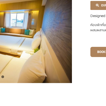
EX
Designed f
ห้องพักที
ผสมผสานคว
BOOK