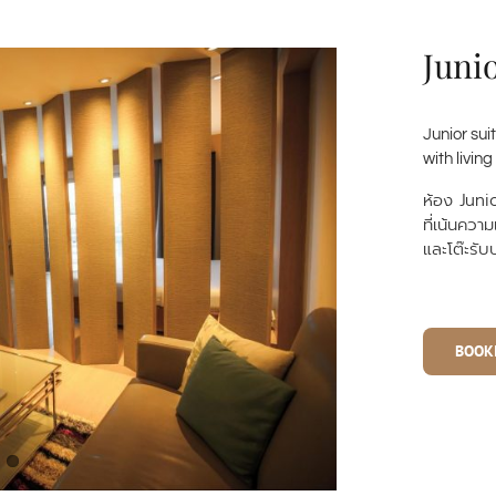
Junio
Junior sui
with livin
ห้อง
Junio
ที่เน้นควา
และโต๊ะรั
BOOK