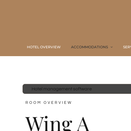
Skip
to
content
HOTEL OVERVIEW
ACCOMMODATIONS
SER
Hotel management software
ROOM OVERVIEW
Wing A