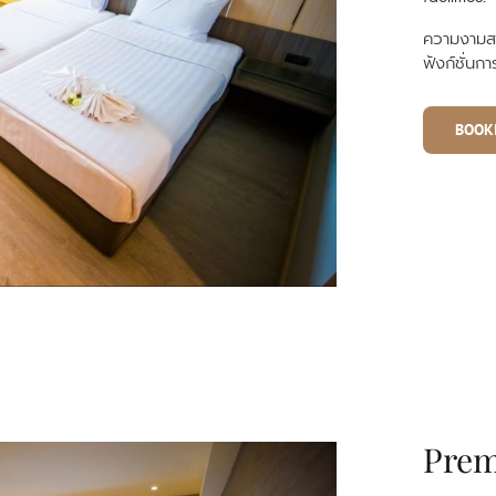
ความงามสไ
ฟังก์ชั่นกา
BOOK
Prem