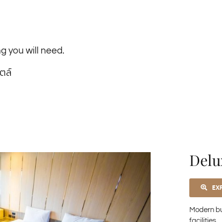
g you will need.
ตล์
Delu
EX
Modern bu
facilities.