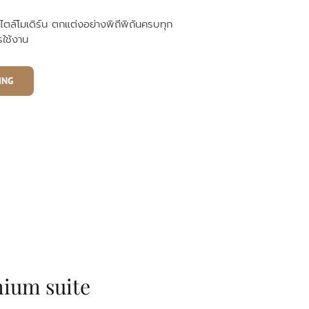
ตล์โมเดิร์น
ตกแต่งอย่างพิถีพิถัน
ครบทุก
รใช้งาน
ING
ium suite